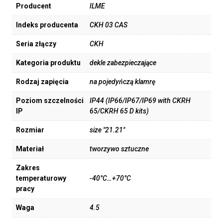
Producent
ILME
Indeks producenta
CKH 03 CAS
Seria złączy
CKH
Kategoria produktu
dekle zabezpieczające
Rodzaj zapięcia
na pojedyńczą klamrę
Poziom szczelności
IP44 (IP66/IP67/IP69 with CKRH
IP
65/CKRH 65 D kits)
Rozmiar
size "21.21"
Materiał
tworzywo sztuczne
Zakres
temperaturowy
-40°C…+70°C
pracy
Waga
4.5