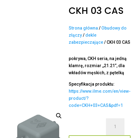
CKH 03 CAS
Strona główna
/
Obudowy do
złączy
/
dekle
zabezpieczające
/ CKH 03 CAS
pokrywa, CKH seria, na jedną
klamrę, rozmiar „21.21”, dla
wkładów męskich, z pętelką
Specyfikacja produktu:
https://www.ilme.com/en/view-
product/?
code=CKH+03+CAS&pdf=1
ilość
CKH
03