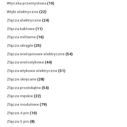
produktów
10
Wtyczka przemysłowa
10
produktów
22
Wtyki elektryczne
22
produkty
24
Złącza elektryczne
24
produkty
11
Złącza kablowe
11
produktów
16
Złącza militarne
16
produktów
25
Złącza okrągłe
25
produktów
54
Złącza wielopinowe elektryczne
54
produkty
44
Złącza wielostykowe
44
produkty
31
Złącza wtykowe elektryczne
31
produktów
28
Złącze skręcane
28
produktów
54
Złącza prostokątne
54
produkty
22
Złącze męskie
22
produkty
79
Złącze modułowe
79
produktów
10
Złącze 4 pin
10
produktów
8
Złącze 5 pin
8