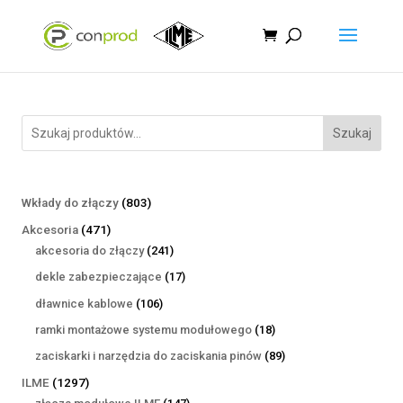
Szukaj
803
Wkłady do złączy
803
produkty
471
Akcesoria
471
produktów
241
akcesoria do złączy
241
produktów
17
dekle zabezpieczające
17
produktów
106
dławnice kablowe
106
produktów
18
ramki montażowe systemu modułowego
18
produktów
89
zaciskarki i narzędzia do zaciskania pinów
89
produktów
1297
ILME
1297
produktów
147