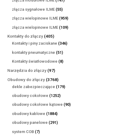
złącza modułowe ILME
147
produktów
55
złącza sygnałowe ILME
55
produktów
959
złącza wielopinowe ILME
959
produktów
109
złącza wielopinowe ILME
109
produktów
405
Kontakty do złączy
405
produktów
346
Kontakty i piny zaciskane
346
produktów
51
kontakty pneumatyczne
51
produktów
8
Kontakty światłowodowe
8
produktów
97
Narzędzia do złączy
97
produktów
3768
Obudowy do złączy
3768
produktów
179
dekle zabezpieczające
179
produktów
1252
obudowy cokołowe
1252
produkty
90
obudowy cokołowe kątowe
90
produktów
1884
obudowy kablowe
1884
produkty
291
obudowy panelowe
291
produktów
7
system COB
7