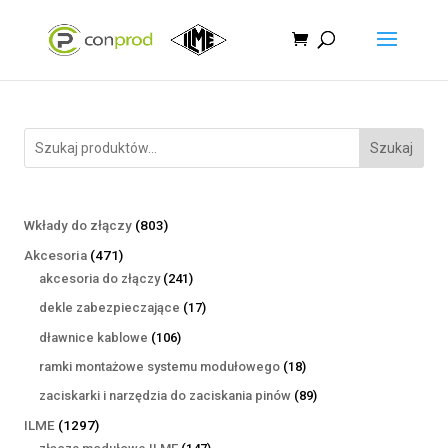
Szukaj
803
Wkłady do złączy
803
produkty
471
Akcesoria
471
produktów
241
akcesoria do złączy
241
produktów
17
dekle zabezpieczające
17
produktów
106
dławnice kablowe
106
produktów
18
ramki montażowe systemu modułowego
18
produktów
89
zaciskarki i narzędzia do zaciskania pinów
89
produktów
1297
ILME
1297
produktów
147