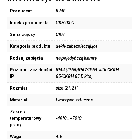
Producent
ILME
Indeks producenta
CKH 03 C
Seria złączy
CKH
Kategoria produktu
dekle zabezpieczające
Rodzaj zapięcia
na pojedyńczą klamrę
Poziom szczelności
IP44 (IP66/IP67/IP69 with CKRH
IP
65/CKRH 65 D kits)
Rozmiar
size "21.21"
Materiał
tworzywo sztuczne
Zakres
temperaturowy
-40°C…+70°C
pracy
Waga
4.6