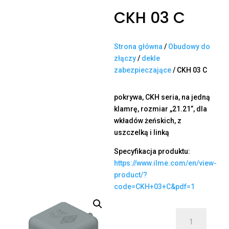
CKH 03 C
Strona główna
/
Obudowy do
złączy
/
dekle
zabezpieczające
/ CKH 03 C
pokrywa, CKH seria, na jedną
klamrę, rozmiar „21.21”, dla
wkładów żeńskich, z
uszczelką i linką
Specyfikacja produktu:
https://www.ilme.com/en/view-
product/?
code=CKH+03+C&pdf=1
ilość
CKH