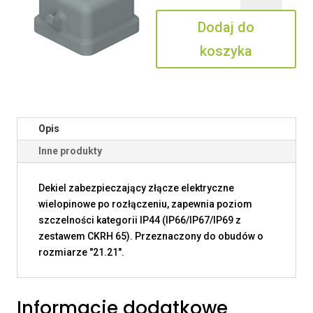
03
Dodaj do
C
koszyka
Opis
Inne produkty
Dekiel zabezpieczający złącze elektryczne
wielopinowe po rozłączeniu, zapewnia poziom
szczelności kategorii IP44 (IP66/IP67/IP69 z
zestawem CKRH 65). Przeznaczony do obudów o
rozmiarze "21.21".
Informacje dodatkowe