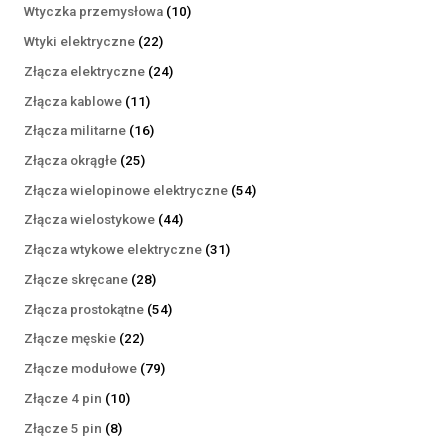
produktów
10
Wtyczka przemysłowa
10
produktów
22
Wtyki elektryczne
22
produkty
24
Złącza elektryczne
24
produkty
11
Złącza kablowe
11
produktów
16
Złącza militarne
16
produktów
25
Złącza okrągłe
25
produktów
54
Złącza wielopinowe elektryczne
54
produkty
44
Złącza wielostykowe
44
produkty
31
Złącza wtykowe elektryczne
31
produktów
28
Złącze skręcane
28
produktów
54
Złącza prostokątne
54
produkty
22
Złącze męskie
22
produkty
79
Złącze modułowe
79
produktów
10
Złącze 4 pin
10
produktów
8
Złącze 5 pin
8