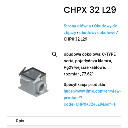
CHPX 32 L29
Strona główna
/
Obudowy do
złączy
/
obudowy cokołowe
/
CHPX 32 L29
obudowa cokołowa, C-TYPE
seria, pojedyńcza klamra,
Pg29 wejscie kablowe,
rozmiar „77.62”
Specyfikacja produktu:
https://www.ilme.com/en/view-
product/?
code=CHPX+32+L29&pdf=1
Opis