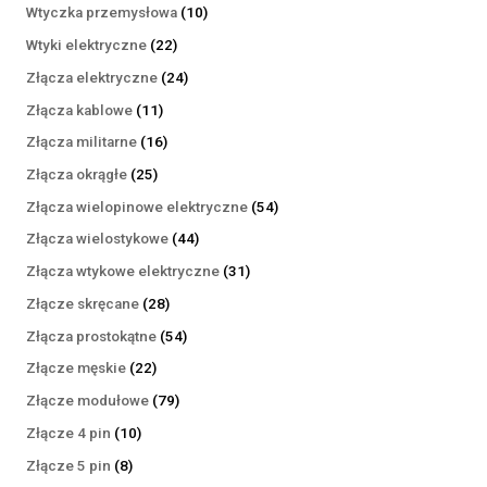
produktów
10
Wtyczka przemysłowa
10
produktów
22
Wtyki elektryczne
22
produkty
24
Złącza elektryczne
24
produkty
11
Złącza kablowe
11
produktów
16
Złącza militarne
16
produktów
25
Złącza okrągłe
25
produktów
54
Złącza wielopinowe elektryczne
54
produkty
44
Złącza wielostykowe
44
produkty
31
Złącza wtykowe elektryczne
31
produktów
28
Złącze skręcane
28
produktów
54
Złącza prostokątne
54
produkty
22
Złącze męskie
22
produkty
79
Złącze modułowe
79
produktów
10
Złącze 4 pin
10
produktów
8
Złącze 5 pin
8