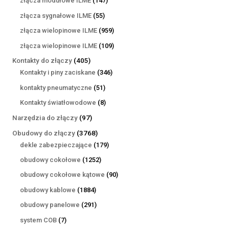
złącza modułowe ILME
147
produktów
55
złącza sygnałowe ILME
55
produktów
959
złącza wielopinowe ILME
959
produktów
109
złącza wielopinowe ILME
109
produktów
405
Kontakty do złączy
405
produktów
346
Kontakty i piny zaciskane
346
produktów
51
kontakty pneumatyczne
51
produktów
8
Kontakty światłowodowe
8
produktów
97
Narzędzia do złączy
97
produktów
3768
Obudowy do złączy
3768
produktów
179
dekle zabezpieczające
179
produktów
1252
obudowy cokołowe
1252
produkty
90
obudowy cokołowe kątowe
90
produktów
1884
obudowy kablowe
1884
produkty
291
obudowy panelowe
291
produktów
7
system COB
7