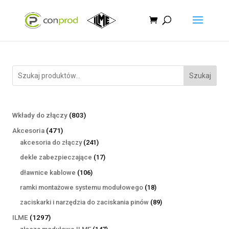
Szukaj
803
Wkłady do złączy
803
produkty
471
Akcesoria
471
produktów
241
akcesoria do złączy
241
produktów
17
dekle zabezpieczające
17
produktów
106
dławnice kablowe
106
produktów
18
ramki montażowe systemu modułowego
18
produktów
89
zaciskarki i narzędzia do zaciskania pinów
89
produktów
1297
ILME
1297
produktów
147