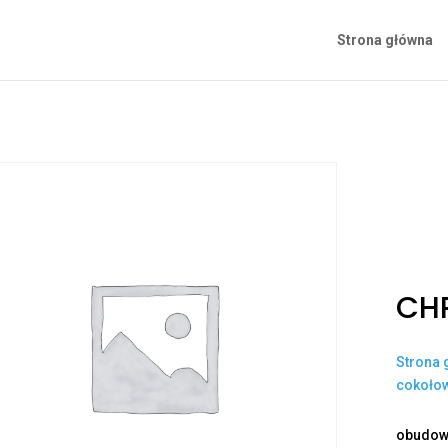
Strona główna
CH
Strona 
cokoło
obudowa