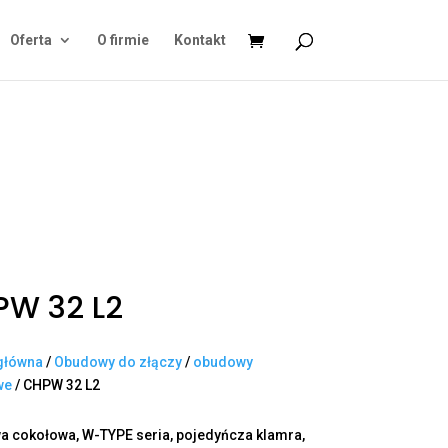
Oferta
O firmie
Kontakt
PW 32 L2
główna
/
Obudowy do złączy
/
obudowy
we
/ CHPW 32 L2
 cokołowa, W-TYPE seria, pojedyńcza klamra,