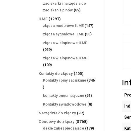
produktów
zaciskarki i narzędzia do
89
zaciskania pinów
89
produktów
1297
ILME
1297
produktów
147
złącza modułowe ILME
147
produktów
55
złącza sygnałowe ILME
55
produktów
złącza wielopinowe ILME
959
959
produktów
złącza wielopinowe ILME
109
109
produktów
405
Kontakty do złączy
405
In
produktów
Kontakty i piny zaciskane
346
346
produktów
Pr
51
kontakty pneumatyczne
51
produktów
8
Kontakty światłowodowe
8
Ind
produktów
97
Narzędzia do złączy
97
Ser
produktów
3768
Obudowy do złączy
3768
produktów
179
Kat
dekle zabezpieczające
179