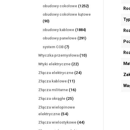
produktów
1252
obudowy cokołowe
1252
Rod
produkty
obudowy cokołowe kątowe
Typ
90
90
produktów
1884
obudowy kablowe
1884
Roz
produkty
291
obudowy panelowe
291
Poz
produktów
7
system COB
7
Ro
produktów
10
Wtyczka przemysłowa
10
produktów
Mat
22
Wtyki elektryczne
22
produkty
24
Złącza elektryczne
24
Zak
produkty
11
Złącza kablowe
11
Wa
produktów
16
Złącza militarne
16
produktów
25
Złącza okrągłe
25
produktów
Złącza wielopinowe
54
elektryczne
54
produkty
44
Złącza wielostykowe
44
produkty