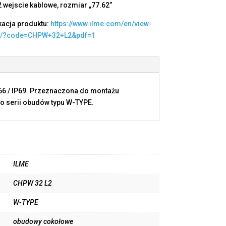
2 wejscie kablowe, rozmiar „77.62”
kacja produktu:
https://www.ilme.com/en/view-
t/?code=CHPW+32+L2&pdf=1
P66 / IP69. Przeznaczona do montażu
o serii obudów typu W-TYPE.
ILME
CHPW 32 L2
W-TYPE
obudowy cokołowe