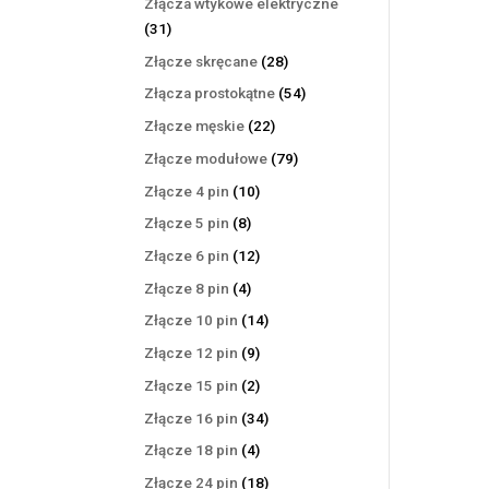
Złącza wtykowe elektryczne
31
31
produktów
28
Złącze skręcane
28
produktów
54
Złącza prostokątne
54
produkty
22
Złącze męskie
22
produkty
79
Złącze modułowe
79
produktów
10
Złącze 4 pin
10
produktów
8
Złącze 5 pin
8
produktów
12
Złącze 6 pin
12
produktów
4
Złącze 8 pin
4
produkty
14
Złącze 10 pin
14
produktów
9
Złącze 12 pin
9
produktów
2
Złącze 15 pin
2
produkty
34
Złącze 16 pin
34
produkty
4
Złącze 18 pin
4
produkty
18
Złącze 24 pin
18