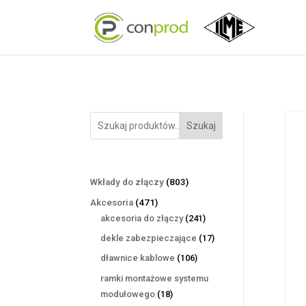
Szukaj
803
Wkłady do złączy
803
produkty
471
Akcesoria
471
produktów
241
akcesoria do złączy
241
produktów
17
dekle zabezpieczające
17
produktów
106
dławnice kablowe
106
produktów
ramki montażowe systemu
18
modułowego
18