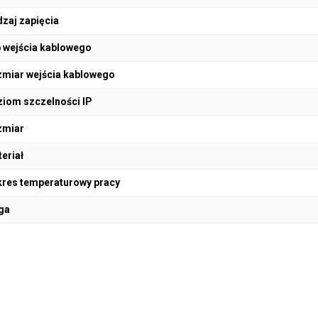
zaj zapięcia
 wejścia kablowego
miar wejścia kablowego
iom szczelności IP
zmiar
eriał
res temperaturowy pracy
ga