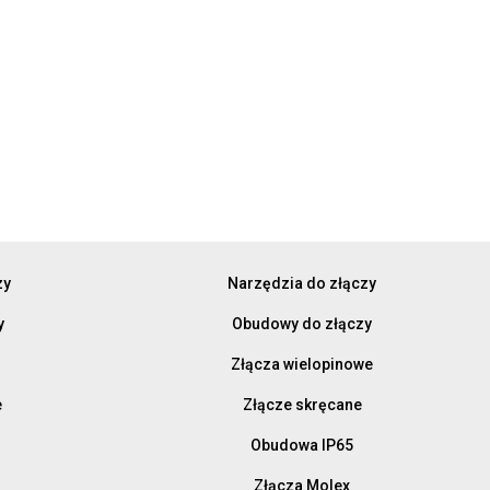
zy
Narzędzia do złączy
y
Obudowy do złączy
Złącza wielopinowe
e
Złącze skręcane
Obudowa IP65
Złącza Molex