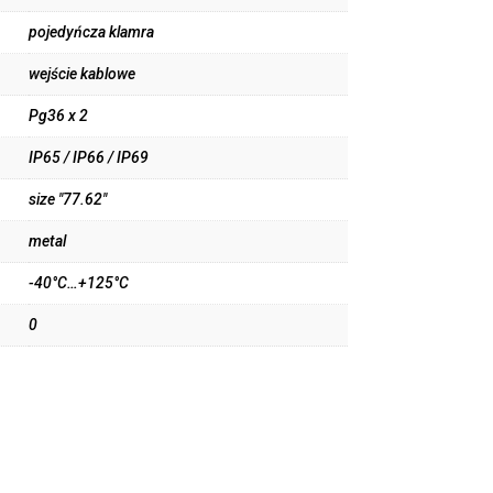
pojedyńcza klamra
wejście kablowe
Pg36 x 2
IP65 / IP66 / IP69
size "77.62"
metal
-40°C…+125°C
0