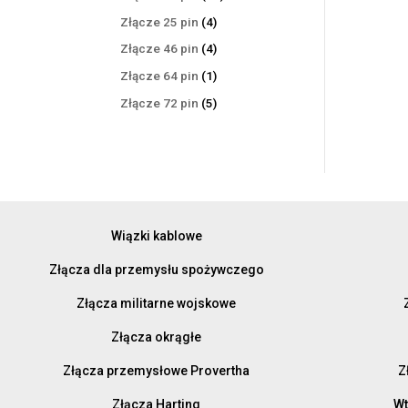
produktów
4
Złącze 25 pin
4
produkty
4
Złącze 46 pin
4
produkty
1
Złącze 64 pin
1
produkt
5
Złącze 72 pin
5
produktów
Wiązki kablowe
Złącza dla przemysłu spożywczego
Złącza militarne wojskowe
Złącza okrągłe
Złącza przemysłowe Provertha
Z
Złącza Harting
Wt