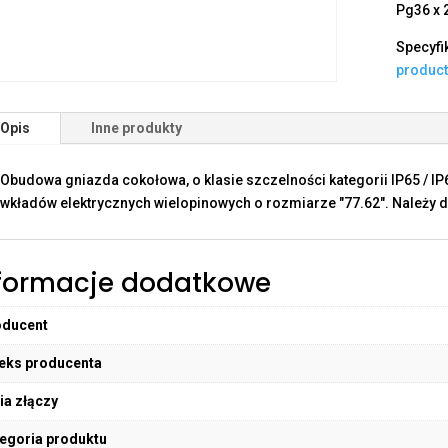
Pg36 x 
Specyfi
produc
Opis
Inne produkty
Obudowa gniazda cokołowa, o klasie szczelności kategorii IP65 / I
wkładów elektrycznych wielopinowych o rozmiarze "77.62". Należy d
formacje dodatkowe
oducent
eks producenta
ia złączy
egoria produktu