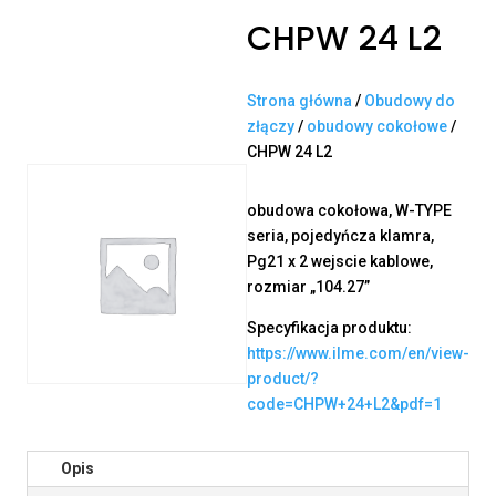
CHPW 24 L2
Strona główna
/
Obudowy do
złączy
/
obudowy cokołowe
/
CHPW 24 L2
obudowa cokołowa, W-TYPE
seria, pojedyńcza klamra,
Pg21 x 2 wejscie kablowe,
rozmiar „104.27”
Specyfikacja produktu:
https://www.ilme.com/en/view-
product/?
code=CHPW+24+L2&pdf=1
Opis