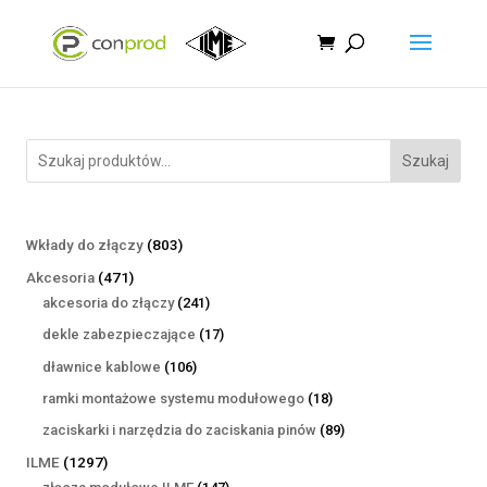
Szukaj
803
Wkłady do złączy
803
produkty
471
Akcesoria
471
produktów
241
akcesoria do złączy
241
produktów
17
dekle zabezpieczające
17
produktów
106
dławnice kablowe
106
produktów
18
ramki montażowe systemu modułowego
18
produktów
89
zaciskarki i narzędzia do zaciskania pinów
89
produktów
1297
ILME
1297
produktów
147