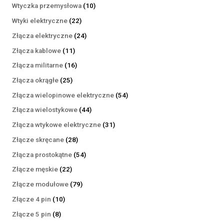
produktów
10
Wtyczka przemysłowa
10
produktów
22
Wtyki elektryczne
22
produkty
24
Złącza elektryczne
24
produkty
11
Złącza kablowe
11
produktów
16
Złącza militarne
16
produktów
25
Złącza okrągłe
25
produktów
54
Złącza wielopinowe elektryczne
54
produkty
44
Złącza wielostykowe
44
produkty
31
Złącza wtykowe elektryczne
31
produktów
28
Złącze skręcane
28
produktów
54
Złącza prostokątne
54
produkty
22
Złącze męskie
22
produkty
79
Złącze modułowe
79
produktów
10
Złącze 4 pin
10
produktów
8
Złącze 5 pin
8