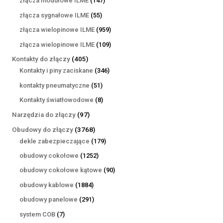
złącza modułowe ILME
147
produktów
55
złącza sygnałowe ILME
55
produktów
959
złącza wielopinowe ILME
959
produktów
109
złącza wielopinowe ILME
109
produktów
405
Kontakty do złączy
405
produktów
346
Kontakty i piny zaciskane
346
produktów
51
kontakty pneumatyczne
51
produktów
8
Kontakty światłowodowe
8
produktów
97
Narzędzia do złączy
97
produktów
3768
Obudowy do złączy
3768
produktów
179
dekle zabezpieczające
179
produktów
1252
obudowy cokołowe
1252
produkty
90
obudowy cokołowe kątowe
90
produktów
1884
obudowy kablowe
1884
produkty
291
obudowy panelowe
291
produktów
7
system COB
7