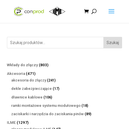
Szukaj
803
Wkłady do złączy
803
produkty
471
Akcesoria
471
produktów
241
akcesoria do złączy
241
produktów
17
dekle zabezpieczające
17
produktów
106
dławnice kablowe
106
produktów
18
ramki montażowe systemu modułowego
18
produktów
89
zaciskarki i narzędzia do zaciskania pinów
89
produktów
1297
ILME
1297
produktów
147