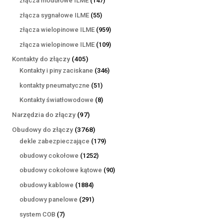
złącza modułowe ILME
147
produktów
55
złącza sygnałowe ILME
55
produktów
959
złącza wielopinowe ILME
959
produktów
109
złącza wielopinowe ILME
109
produktów
405
Kontakty do złączy
405
produktów
346
Kontakty i piny zaciskane
346
produktów
51
kontakty pneumatyczne
51
produktów
8
Kontakty światłowodowe
8
produktów
97
Narzędzia do złączy
97
produktów
3768
Obudowy do złączy
3768
produktów
179
dekle zabezpieczające
179
produktów
1252
obudowy cokołowe
1252
produkty
90
obudowy cokołowe kątowe
90
produktów
1884
obudowy kablowe
1884
produkty
291
obudowy panelowe
291
produktów
7
system COB
7