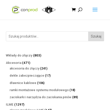
Szukaj
803
Wkłady do złączy
803
produkty
471
Akcesoria
471
produktów
241
akcesoria do złączy
241
produktów
17
dekle zabezpieczające
17
produktów
106
dławnice kablowe
106
produktów
18
ramki montażowe systemu modułowego
18
produktów
89
zaciskarki i narzędzia do zaciskania pinów
89
produktów
1297
ILME
1297
produktów
147