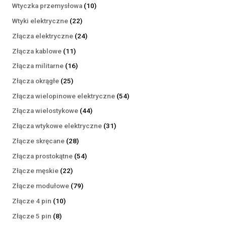
produktów
10
Wtyczka przemysłowa
10
produktów
22
Wtyki elektryczne
22
produkty
24
Złącza elektryczne
24
produkty
11
Złącza kablowe
11
produktów
16
Złącza militarne
16
produktów
25
Złącza okrągłe
25
produktów
54
Złącza wielopinowe elektryczne
54
produkty
44
Złącza wielostykowe
44
produkty
31
Złącza wtykowe elektryczne
31
produktów
28
Złącze skręcane
28
produktów
54
Złącza prostokątne
54
produkty
22
Złącze męskie
22
produkty
79
Złącze modułowe
79
produktów
10
Złącze 4 pin
10
produktów
8
Złącze 5 pin
8