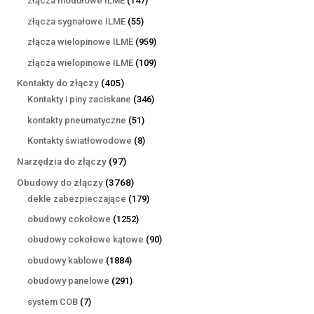
złącza modułowe ILME
147
produktów
55
złącza sygnałowe ILME
55
produktów
959
złącza wielopinowe ILME
959
produktów
109
złącza wielopinowe ILME
109
produktów
405
Kontakty do złączy
405
produktów
346
Kontakty i piny zaciskane
346
produktów
51
kontakty pneumatyczne
51
produktów
8
Kontakty światłowodowe
8
produktów
97
Narzędzia do złączy
97
produktów
3768
Obudowy do złączy
3768
produktów
179
dekle zabezpieczające
179
produktów
1252
obudowy cokołowe
1252
produkty
90
obudowy cokołowe kątowe
90
produktów
1884
obudowy kablowe
1884
produkty
291
obudowy panelowe
291
produktów
7
system COB
7