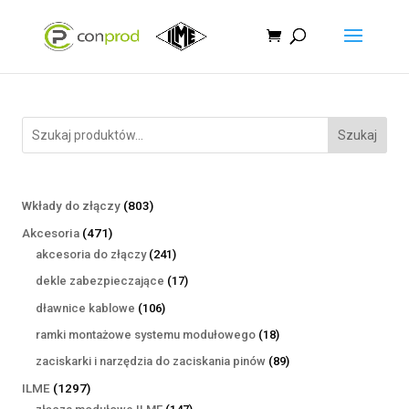
Szukaj
803
Wkłady do złączy
803
produkty
471
Akcesoria
471
produktów
241
akcesoria do złączy
241
produktów
17
dekle zabezpieczające
17
produktów
106
dławnice kablowe
106
produktów
18
ramki montażowe systemu modułowego
18
produktów
89
zaciskarki i narzędzia do zaciskania pinów
89
produktów
1297
ILME
1297
produktów
147