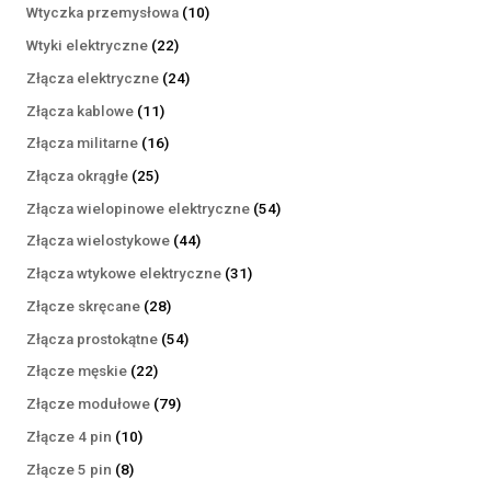
produktów
10
Wtyczka przemysłowa
10
produktów
22
Wtyki elektryczne
22
produkty
24
Złącza elektryczne
24
produkty
11
Złącza kablowe
11
produktów
16
Złącza militarne
16
produktów
25
Złącza okrągłe
25
produktów
54
Złącza wielopinowe elektryczne
54
produkty
44
Złącza wielostykowe
44
produkty
31
Złącza wtykowe elektryczne
31
produktów
28
Złącze skręcane
28
produktów
54
Złącza prostokątne
54
produkty
22
Złącze męskie
22
produkty
79
Złącze modułowe
79
produktów
10
Złącze 4 pin
10
produktów
8
Złącze 5 pin
8