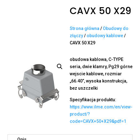
CAVX 50 X29
Strona główna
/
Obudowy do
złączy
/
obudowy kablowe
/
CAVX 50 X29
obudowa kablowa, C-TYPE
seria, dwie klamry, Pg29 górne
wejscie kablowe, rozmiar
„66.40”, wysoka konstrukcja,
bez uszczelki
Specyfikacja produktu:
https://www.ilme.com/en/view-
product/?
code=CAVX+50+X29&pdf=1
Opis