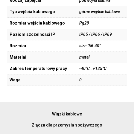
Rodzaj zapięcia
podwójna klamra
Typ wejścia kablowego
górne wejście kablowe
Rozmiar wejścia kablowego
Pg29
Poziom szczelności IP
IP65 / IP66 / IP69
Rozmiar
size "66.40"
Materiał
metal
Zakres temperaturowy pracy
-40°C…+125°C
Waga
0
Wiązki kablowe
Złącza dla przemysłu spożywczego