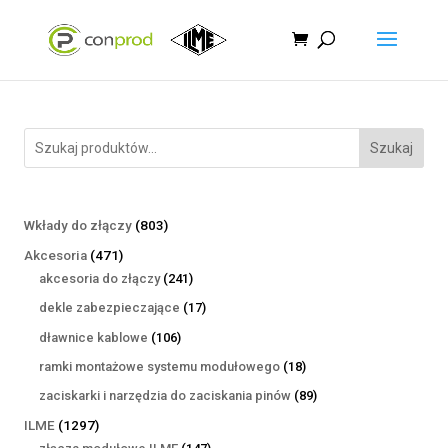
Szukaj
803
Wkłady do złączy
803
produkty
471
Akcesoria
471
produktów
241
akcesoria do złączy
241
produktów
17
dekle zabezpieczające
17
produktów
106
dławnice kablowe
106
produktów
18
ramki montażowe systemu modułowego
18
produktów
89
zaciskarki i narzędzia do zaciskania pinów
89
produktów
1297
ILME
1297
produktów
147