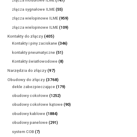
złącza modułowe ILME
147
produktów
55
złącza sygnałowe ILME
55
produktów
959
złącza wielopinowe ILME
959
produktów
109
złącza wielopinowe ILME
109
produktów
405
Kontakty do złączy
405
produktów
346
Kontakty i piny zaciskane
346
produktów
51
kontakty pneumatyczne
51
produktów
8
Kontakty światłowodowe
8
produktów
97
Narzędzia do złączy
97
produktów
3768
Obudowy do złączy
3768
produktów
179
dekle zabezpieczające
179
produktów
1252
obudowy cokołowe
1252
produkty
90
obudowy cokołowe kątowe
90
produktów
1884
obudowy kablowe
1884
produkty
291
obudowy panelowe
291
produktów
7
system COB
7