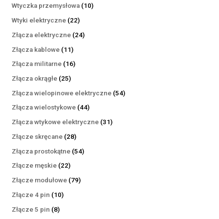
produktów
10
Wtyczka przemysłowa
10
produktów
22
Wtyki elektryczne
22
produkty
24
Złącza elektryczne
24
produkty
11
Złącza kablowe
11
produktów
16
Złącza militarne
16
produktów
25
Złącza okrągłe
25
produktów
54
Złącza wielopinowe elektryczne
54
produkty
44
Złącza wielostykowe
44
produkty
31
Złącza wtykowe elektryczne
31
produktów
28
Złącze skręcane
28
produktów
54
Złącza prostokątne
54
produkty
22
Złącze męskie
22
produkty
79
Złącze modułowe
79
produktów
10
Złącze 4 pin
10
produktów
8
Złącze 5 pin
8