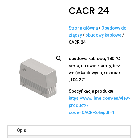
CACR 24
Strona główna
/
Obudowy do
złączy
/
obudowy kablowe
/
CACR 24
obudowa kablowa, 180 °C
seria, na dwie klamry, bez
wejść kablowych, rozmiar
„104.27”
Specyfikacja produktu:
https://www.ilme.com/en/view-
product/?
code=CACR+24&pdf=1
Opis