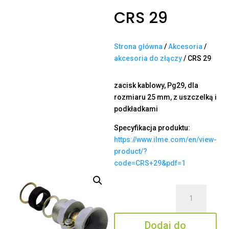
CRS 29
Strona główna
/
Akcesoria
/
akcesoria do złączy
/ CRS 29
zacisk kablowy, Pg29, dla
rozmiaru 25 mm, z uszczelką i
podkładkami
Specyfikacja produktu:
https://www.ilme.com/en/view-
product/?
code=CRS+29&pdf=1
ilość
CRS
29
Dodaj do