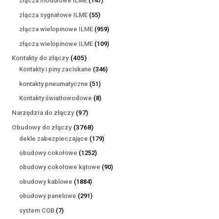
złącza modułowe ILME
147
produktów
55
złącza sygnałowe ILME
55
produktów
959
złącza wielopinowe ILME
959
produktów
109
złącza wielopinowe ILME
109
produktów
405
Kontakty do złączy
405
produktów
346
Kontakty i piny zaciskane
346
produktów
51
kontakty pneumatyczne
51
produktów
8
Kontakty światłowodowe
8
produktów
97
Narzędzia do złączy
97
produktów
3768
Obudowy do złączy
3768
produktów
179
dekle zabezpieczające
179
produktów
1252
obudowy cokołowe
1252
produkty
90
obudowy cokołowe kątowe
90
produktów
1884
obudowy kablowe
1884
produkty
291
obudowy panelowe
291
produktów
7
system COB
7