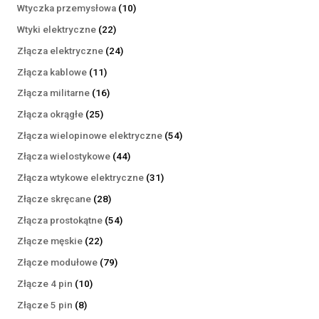
produktów
10
Wtyczka przemysłowa
10
produktów
22
Wtyki elektryczne
22
produkty
24
Złącza elektryczne
24
produkty
11
Złącza kablowe
11
produktów
16
Złącza militarne
16
produktów
25
Złącza okrągłe
25
produktów
54
Złącza wielopinowe elektryczne
54
produkty
44
Złącza wielostykowe
44
produkty
31
Złącza wtykowe elektryczne
31
produktów
28
Złącze skręcane
28
produktów
54
Złącza prostokątne
54
produkty
22
Złącze męskie
22
produkty
79
Złącze modułowe
79
produktów
10
Złącze 4 pin
10
produktów
8
Złącze 5 pin
8