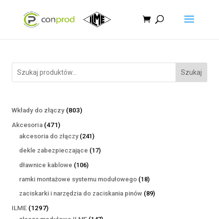
Szukaj
803
Wkłady do złączy
803
produkty
471
Akcesoria
471
produktów
241
akcesoria do złączy
241
produktów
17
dekle zabezpieczające
17
produktów
106
dławnice kablowe
106
produktów
18
ramki montażowe systemu modułowego
18
produktów
89
zaciskarki i narzędzia do zaciskania pinów
89
produktów
1297
ILME
1297
produktów
147