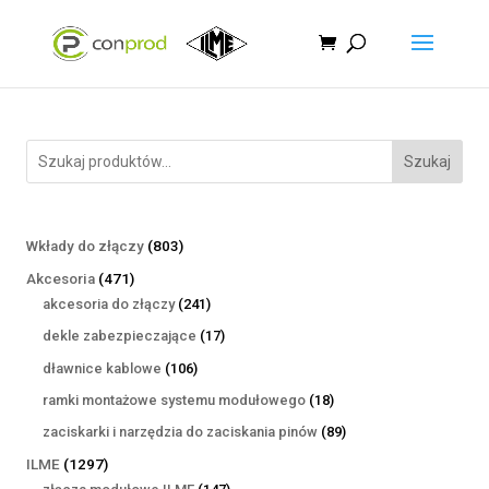
Szukaj
803
Wkłady do złączy
803
produkty
471
Akcesoria
471
produktów
241
akcesoria do złączy
241
produktów
17
dekle zabezpieczające
17
produktów
106
dławnice kablowe
106
produktów
18
ramki montażowe systemu modułowego
18
produktów
89
zaciskarki i narzędzia do zaciskania pinów
89
produktów
1297
ILME
1297
produktów
147