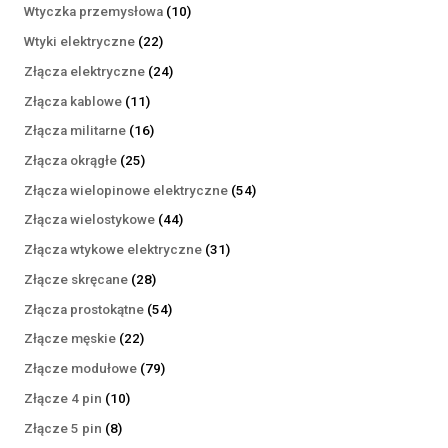
produktów
10
Wtyczka przemysłowa
10
produktów
22
Wtyki elektryczne
22
produkty
24
Złącza elektryczne
24
produkty
11
Złącza kablowe
11
produktów
16
Złącza militarne
16
produktów
25
Złącza okrągłe
25
produktów
54
Złącza wielopinowe elektryczne
54
produkty
44
Złącza wielostykowe
44
produkty
31
Złącza wtykowe elektryczne
31
produktów
28
Złącze skręcane
28
produktów
54
Złącza prostokątne
54
produkty
22
Złącze męskie
22
produkty
79
Złącze modułowe
79
produktów
10
Złącze 4 pin
10
produktów
8
Złącze 5 pin
8