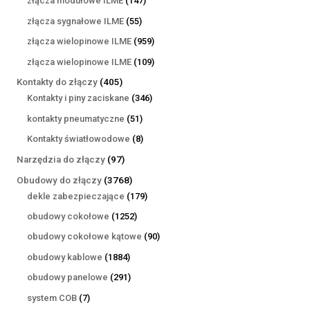
złącza modułowe ILME
147
produktów
55
złącza sygnałowe ILME
55
produktów
959
złącza wielopinowe ILME
959
produktów
109
złącza wielopinowe ILME
109
produktów
405
Kontakty do złączy
405
produktów
346
Kontakty i piny zaciskane
346
produktów
51
kontakty pneumatyczne
51
produktów
8
Kontakty światłowodowe
8
produktów
97
Narzędzia do złączy
97
produktów
3768
Obudowy do złączy
3768
produktów
179
dekle zabezpieczające
179
produktów
1252
obudowy cokołowe
1252
produkty
90
obudowy cokołowe kątowe
90
produktów
1884
obudowy kablowe
1884
produkty
291
obudowy panelowe
291
produktów
7
system COB
7