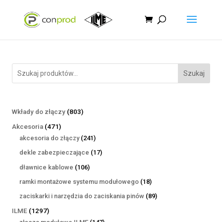
Szukaj
803
Wkłady do złączy
803
produkty
471
Akcesoria
471
produktów
241
akcesoria do złączy
241
produktów
17
dekle zabezpieczające
17
produktów
106
dławnice kablowe
106
produktów
18
ramki montażowe systemu modułowego
18
produktów
89
zaciskarki i narzędzia do zaciskania pinów
89
produktów
1297
ILME
1297
produktów
147