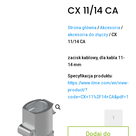
CX 11/14 CA
Strona główna
/
Akcesoria
/
akcesoria do złączy
/ CX
11/14 CA
zacisk kablowy, dla kabla 11-
14 mm
Specyfikacja produktu:
https://www.ilme.com/en/view-
product/?
code=CX+11%2F14+CA&pdf=1
ilość
CX
11/14
Dodaj do
CA