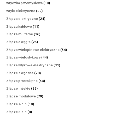
produktów
10
Wtyczka przemysłowa
10
produktów
22
Wtyki elektryczne
22
produkty
24
Złącza elektryczne
24
produkty
11
Złącza kablowe
11
produktów
16
Złącza militarne
16
produktów
25
Złącza okrągłe
25
produktów
54
Złącza wielopinowe elektryczne
54
produkty
44
Złącza wielostykowe
44
produkty
31
Złącza wtykowe elektryczne
31
produktów
28
Złącze skręcane
28
produktów
54
Złącza prostokątne
54
produkty
22
Złącze męskie
22
produkty
79
Złącze modułowe
79
produktów
10
Złącze 4 pin
10
produktów
8
Złącze 5 pin
8