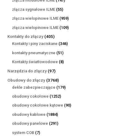
złącza modułowe ILME
147
produktów
55
złącza sygnałowe ILME
55
produktów
959
złącza wielopinowe ILME
959
produktów
109
złącza wielopinowe ILME
109
produktów
405
Kontakty do złączy
405
produktów
346
Kontakty i piny zaciskane
346
produktów
51
kontakty pneumatyczne
51
produktów
8
Kontakty światłowodowe
8
produktów
97
Narzędzia do złączy
97
produktów
3768
Obudowy do złączy
3768
produktów
179
dekle zabezpieczające
179
produktów
1252
obudowy cokołowe
1252
produkty
90
obudowy cokołowe kątowe
90
produktów
1884
obudowy kablowe
1884
produkty
291
obudowy panelowe
291
produktów
7
system COB
7