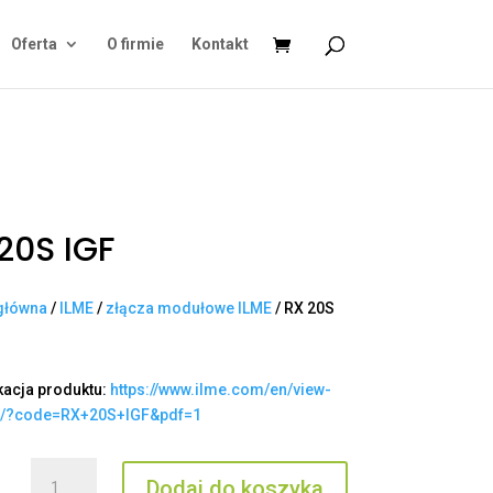
Oferta
O firmie
Kontakt
20S IGF
główna
/
ILME
/
złącza modułowe ILME
/ RX 20S
kacja produktu:
https://www.ilme.com/en/view-
t/?code=RX+20S+IGF&pdf=1
ilość
Dodaj do koszyka