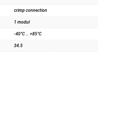
crimp connection
1 moduł
-40°C … +85°C
34.5