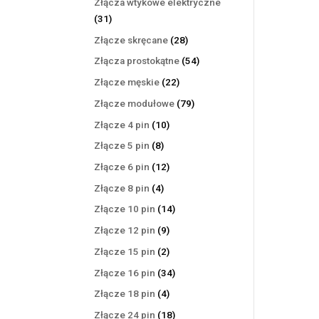
Złącza wtykowe elektryczne
31
31
produktów
28
Złącze skręcane
28
produktów
54
Złącza prostokątne
54
produkty
22
Złącze męskie
22
produkty
79
Złącze modułowe
79
produktów
10
Złącze 4 pin
10
produktów
8
Złącze 5 pin
8
produktów
12
Złącze 6 pin
12
produktów
4
Złącze 8 pin
4
produkty
14
Złącze 10 pin
14
produktów
9
Złącze 12 pin
9
produktów
2
Złącze 15 pin
2
produkty
34
Złącze 16 pin
34
produkty
4
Złącze 18 pin
4
produkty
18
Złącze 24 pin
18