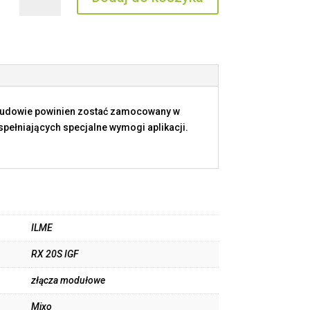
RX
20S
IGF
budowie powinien zostać zamocowany w
ełniających specjalne wymogi aplikacji.
ILME
RX 20S IGF
złącza modułowe
Mixo