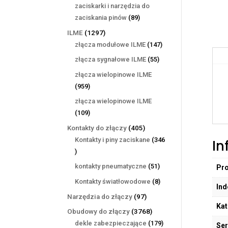
produktów
zaciskarki i narzędzia do
89
zaciskania pinów
89
produktów
1297
ILME
1297
produktów
147
złącza modułowe ILME
147
produktów
55
złącza sygnałowe ILME
55
produktów
złącza wielopinowe ILME
959
959
produktów
złącza wielopinowe ILME
109
109
produktów
405
Kontakty do złączy
405
produktów
Kontakty i piny zaciskane
346
In
346
produktów
51
kontakty pneumatyczne
51
Pr
produktów
8
Kontakty światłowodowe
8
Ind
produktów
97
Narzędzia do złączy
97
Kat
produktów
3768
Obudowy do złączy
3768
produktów
179
dekle zabezpieczające
179
Ser