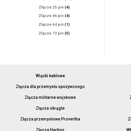
produktów
4
Złącze 25 pin
4
produkty
4
Złącze 46 pin
4
produkty
1
Złącze 64 pin
1
produkt
5
Złącze 72 pin
5
produktów
Wiązki kablowe
Złącza dla przemysłu spożywczego
Złącza militarne wojskowe
Złącza okrągłe
Złącza przemysłowe Provertha
Z
Złącza Harting
Wt