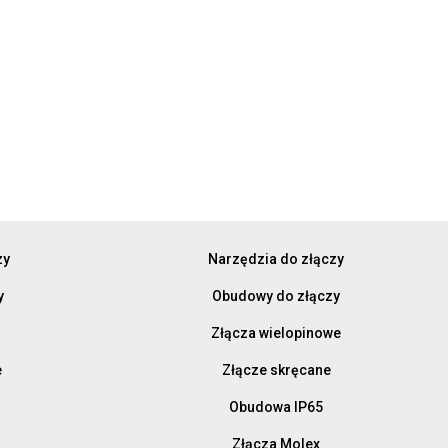
zy
Narzędzia do złączy
y
Obudowy do złączy
Złącza wielopinowe
e
Złącze skręcane
Obudowa IP65
Złącza Molex