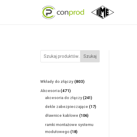
Szukaj
803
Wkłady do złączy
803
produkty
471
Akcesoria
471
produktów
241
akcesoria do złączy
241
produktów
17
dekle zabezpieczające
17
produktów
106
dławnice kablowe
106
produktów
ramki montażowe systemu
18
modułowego
18