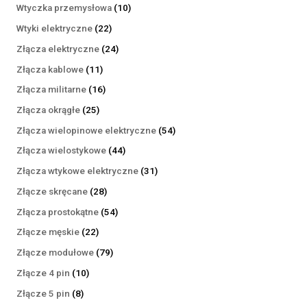
produktów
10
Wtyczka przemysłowa
10
produktów
22
Wtyki elektryczne
22
produkty
24
Złącza elektryczne
24
produkty
11
Złącza kablowe
11
produktów
16
Złącza militarne
16
produktów
25
Złącza okrągłe
25
produktów
54
Złącza wielopinowe elektryczne
54
produkty
44
Złącza wielostykowe
44
produkty
31
Złącza wtykowe elektryczne
31
produktów
28
Złącze skręcane
28
produktów
54
Złącza prostokątne
54
produkty
22
Złącze męskie
22
produkty
79
Złącze modułowe
79
produktów
10
Złącze 4 pin
10
produktów
8
Złącze 5 pin
8