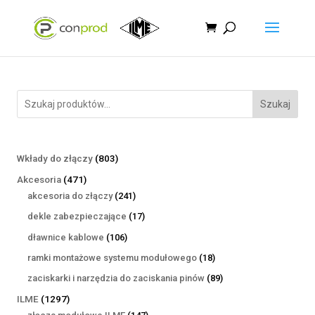
Szukaj
803
Wkłady do złączy
803
produkty
471
Akcesoria
471
produktów
241
akcesoria do złączy
241
produktów
17
dekle zabezpieczające
17
produktów
106
dławnice kablowe
106
produktów
18
ramki montażowe systemu modułowego
18
produktów
89
zaciskarki i narzędzia do zaciskania pinów
89
produktów
1297
ILME
1297
produktów
147