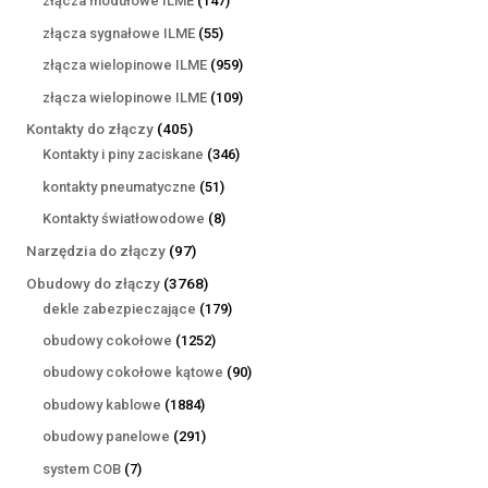
złącza modułowe ILME
147
produktów
55
złącza sygnałowe ILME
55
produktów
959
złącza wielopinowe ILME
959
produktów
109
złącza wielopinowe ILME
109
produktów
405
Kontakty do złączy
405
produktów
346
Kontakty i piny zaciskane
346
produktów
51
kontakty pneumatyczne
51
produktów
8
Kontakty światłowodowe
8
produktów
97
Narzędzia do złączy
97
produktów
3768
Obudowy do złączy
3768
produktów
179
dekle zabezpieczające
179
produktów
1252
obudowy cokołowe
1252
produkty
90
obudowy cokołowe kątowe
90
produktów
1884
obudowy kablowe
1884
produkty
291
obudowy panelowe
291
produktów
7
system COB
7