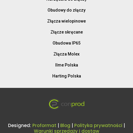
Obudowy do złączy
Złącza wielopinowe
Złącze skręcane
Obudowa IP65
Złącza Molex
Ilme Polska
Harting Polska
Designed:
Proformat
|
Blog
|
Polityka prywatności
|
Warunki sprzedaży i dostaw