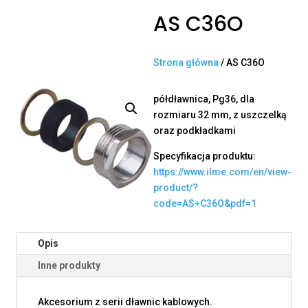
AS C36O
Strona główna
/ AS C36O
półdławnica, Pg36, dla
rozmiaru 32 mm, z uszczelką
oraz podkładkami
Specyfikacja produktu:
https://www.ilme.com/en/view-
product/?
code=AS+C36O&pdf=1
Opis
Inne produkty
Akcesorium z serii dławnic kablowych.