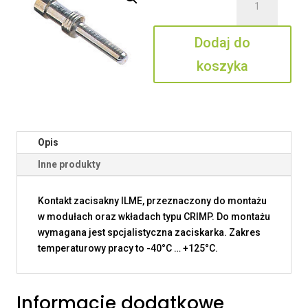
CC
0.7
Dodaj do
AN
koszyka
Opis
Inne produkty
Kontakt zacisakny ILME, przeznaczony do montażu
w modułach oraz wkładach typu CRIMP. Do montażu
wymagana jest spcjalistyczna zaciskarka. Zakres
temperaturowy pracy to -40°C … +125°C.
Informacje dodatkowe