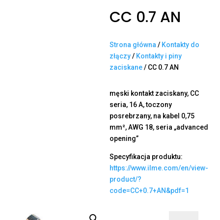
CC 0.7 AN
Strona główna
/
Kontakty do
złączy
/
Kontakty i piny
zaciskane
/ CC 0.7 AN
męski kontakt zaciskany, CC
seria, 16 A, toczony
posrebrzany, na kabel 0,75
mm², AWG 18, seria „advanced
opening”
Specyfikacja produktu:
https://www.ilme.com/en/view-
product/?
code=CC+0.7+AN&pdf=1
ilość