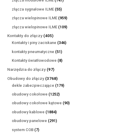
złącza modułowe ILME
147
produktów
55
złącza sygnałowe ILME
55
produktów
959
złącza wielopinowe ILME
959
produktów
109
złącza wielopinowe ILME
109
produktów
405
Kontakty do złączy
405
produktów
346
Kontakty i piny zaciskane
346
produktów
51
kontakty pneumatyczne
51
produktów
8
Kontakty światłowodowe
8
produktów
97
Narzędzia do złączy
97
produktów
3768
Obudowy do złączy
3768
produktów
179
dekle zabezpieczające
179
produktów
1252
obudowy cokołowe
1252
produkty
90
obudowy cokołowe kątowe
90
produktów
1884
obudowy kablowe
1884
produkty
291
obudowy panelowe
291
produktów
7
system COB
7