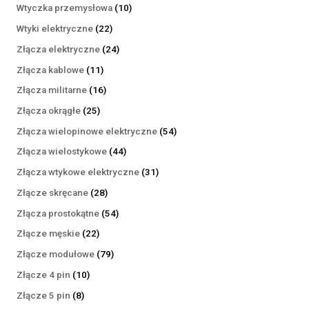
produktów
10
Wtyczka przemysłowa
10
produktów
22
Wtyki elektryczne
22
produkty
24
Złącza elektryczne
24
produkty
11
Złącza kablowe
11
produktów
16
Złącza militarne
16
produktów
25
Złącza okrągłe
25
produktów
54
Złącza wielopinowe elektryczne
54
produkty
44
Złącza wielostykowe
44
produkty
31
Złącza wtykowe elektryczne
31
produktów
28
Złącze skręcane
28
produktów
54
Złącza prostokątne
54
produkty
22
Złącze męskie
22
produkty
79
Złącze modułowe
79
produktów
10
Złącze 4 pin
10
produktów
8
Złącze 5 pin
8