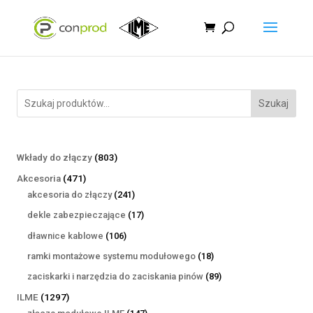
Szukaj
803
Wkłady do złączy
803
produkty
471
Akcesoria
471
produktów
241
akcesoria do złączy
241
produktów
17
dekle zabezpieczające
17
produktów
106
dławnice kablowe
106
produktów
18
ramki montażowe systemu modułowego
18
produktów
89
zaciskarki i narzędzia do zaciskania pinów
89
produktów
1297
ILME
1297
produktów
147