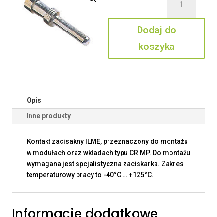
CC
0.5
Dodaj do
AN
koszyka
Opis
Inne produkty
Kontakt zacisakny ILME, przeznaczony do montażu
w modułach oraz wkładach typu CRIMP. Do montażu
wymagana jest spcjalistyczna zaciskarka. Zakres
temperaturowy pracy to -40°C … +125°C.
Informacje dodatkowe