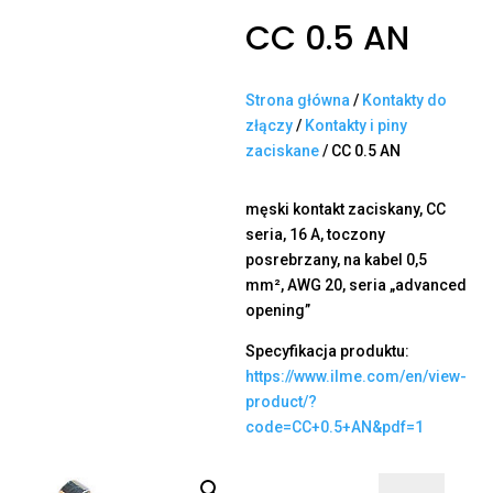
CC 0.5 AN
Strona główna
/
Kontakty do
złączy
/
Kontakty i piny
zaciskane
/ CC 0.5 AN
męski kontakt zaciskany, CC
seria, 16 A, toczony
posrebrzany, na kabel 0,5
mm², AWG 20, seria „advanced
opening”
Specyfikacja produktu:
https://www.ilme.com/en/view-
product/?
code=CC+0.5+AN&pdf=1
ilość