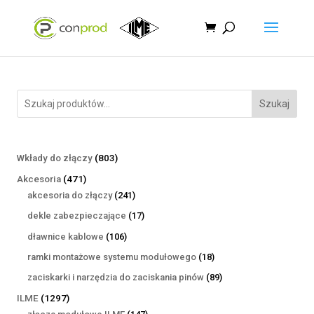
Szukaj
803
Wkłady do złączy
803
produkty
471
Akcesoria
471
produktów
241
akcesoria do złączy
241
produktów
17
dekle zabezpieczające
17
produktów
106
dławnice kablowe
106
produktów
18
ramki montażowe systemu modułowego
18
produktów
89
zaciskarki i narzędzia do zaciskania pinów
89
produktów
1297
ILME
1297
produktów
147