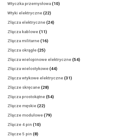
produktów
10
Wtyczka przemysłowa
10
produktów
22
Wtyki elektryczne
22
produkty
24
Złącza elektryczne
24
produkty
11
Złącza kablowe
11
produktów
16
Złącza militarne
16
produktów
25
Złącza okrągłe
25
produktów
54
Złącza wielopinowe elektryczne
54
produkty
44
Złącza wielostykowe
44
produkty
31
Złącza wtykowe elektryczne
31
produktów
28
Złącze skręcane
28
produktów
54
Złącza prostokątne
54
produkty
22
Złącze męskie
22
produkty
79
Złącze modułowe
79
produktów
10
Złącze 4 pin
10
produktów
8
Złącze 5 pin
8