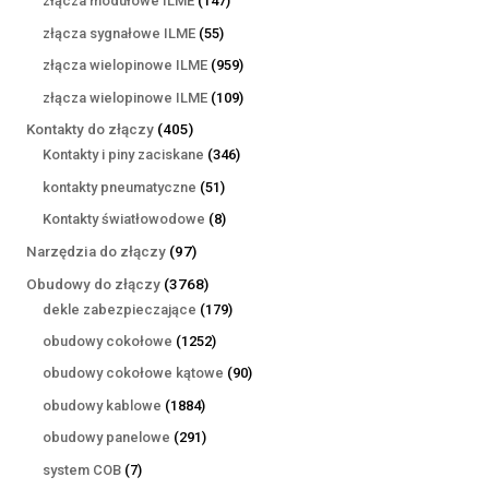
złącza modułowe ILME
147
produktów
55
złącza sygnałowe ILME
55
produktów
959
złącza wielopinowe ILME
959
produktów
109
złącza wielopinowe ILME
109
produktów
405
Kontakty do złączy
405
produktów
346
Kontakty i piny zaciskane
346
produktów
51
kontakty pneumatyczne
51
produktów
8
Kontakty światłowodowe
8
produktów
97
Narzędzia do złączy
97
produktów
3768
Obudowy do złączy
3768
produktów
179
dekle zabezpieczające
179
produktów
1252
obudowy cokołowe
1252
produkty
90
obudowy cokołowe kątowe
90
produktów
1884
obudowy kablowe
1884
produkty
291
obudowy panelowe
291
produktów
7
system COB
7