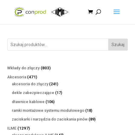
Szukaj
803
Wkłady do złączy
803
produkty
471
Akcesoria
471
produktów
241
akcesoria do złączy
241
produktów
17
dekle zabezpieczające
17
produktów
106
dławnice kablowe
106
produktów
18
ramki montażowe systemu modułowego
18
produktów
89
zaciskarki i narzędzia do zaciskania pinów
89
produktów
1297
ILME
1297
produktów
147