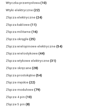
produktów
10
Wtyczka przemysłowa
10
produktów
22
Wtyki elektryczne
22
produkty
24
Złącza elektryczne
24
produkty
11
Złącza kablowe
11
produktów
16
Złącza militarne
16
produktów
25
Złącza okrągłe
25
produktów
54
Złącza wielopinowe elektryczne
54
produkty
44
Złącza wielostykowe
44
produkty
31
Złącza wtykowe elektryczne
31
produktów
28
Złącze skręcane
28
produktów
54
Złącza prostokątne
54
produkty
22
Złącze męskie
22
produkty
79
Złącze modułowe
79
produktów
10
Złącze 4 pin
10
produktów
8
Złącze 5 pin
8