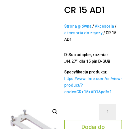
CR 15 AD1
Strona główna
/
Akcesoria
/
akcesoria do złączy
/ CR 15
AD1
D-Sub adapter, rozmiar
„44.27”, dla 15 pin D-SUB
Specyfikacja produktu:
https://www.ilme.com/en/view-
product/?
code=CR+15+AD1&pdf=1
ilość
CR
15
Dodaj do
AD1