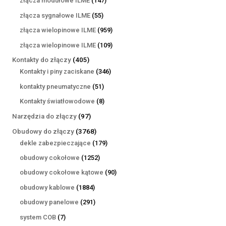
złącza modułowe ILME
147
produktów
55
złącza sygnałowe ILME
55
produktów
959
złącza wielopinowe ILME
959
produktów
109
złącza wielopinowe ILME
109
produktów
405
Kontakty do złączy
405
produktów
346
Kontakty i piny zaciskane
346
produktów
51
kontakty pneumatyczne
51
produktów
8
Kontakty światłowodowe
8
produktów
97
Narzędzia do złączy
97
produktów
3768
Obudowy do złączy
3768
produktów
179
dekle zabezpieczające
179
produktów
1252
obudowy cokołowe
1252
produkty
90
obudowy cokołowe kątowe
90
produktów
1884
obudowy kablowe
1884
produkty
291
obudowy panelowe
291
produktów
7
system COB
7